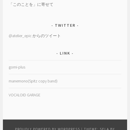
「このことを」に寄せて
TWITTER
@atelier_epic からのツイート
LINK
gomi-plus
manemono(Spitz copy band)
VOCALOID GARAGE
PROUDLY POWERED BY WORDPRESS
|
THEME: SELA BY