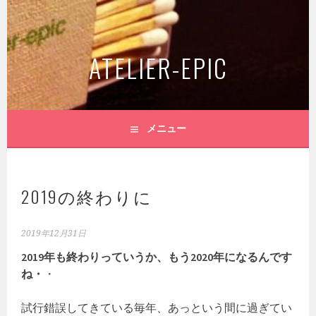
コ
ン
テ
ATELIER-EPIC
ン
ツ
へ
ス
キ
メニュー
ッ
プ
2019の終わりに
2019年12月31日
2019年も終わりっていうか、もう2020年になるんです
ね・
・
試行錯誤してきている毎年、あっという間に過ぎてい