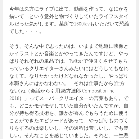
今年は久方にライブに出て、動画を作って、なにかを
描いて…という意外と物づくりしていたライフスタイ
ルだった気がします。某所で1600favもいただいて恐縮
でした・・・。
そう、そんな中で思ったのは、いままで地道に映像と
かイラストとか音楽とかやってきたんですけど、やっ
ぱりそれぞれの単品では、Twitterで仲良くさせてもら
っているクリエイターさんみたいにはどうしてもなれ
なくて。なりたかったけどなれなかったし、やっぱり
本職さんにはかなわない。「それは仕事だから(仕方
ない)ね（会話から引用:緒方達郎 Composition.inc
2018）」ってスーパークリエイターの言葉もあり。で
も、どこかモヤモヤしていた自分がいたんですが、自
分が持ち得る技術を、誰かが喜んでもらうために使う
ことができたエピソードがあって、やっぱりものづく
りをするのは楽しいし、その過程は苦しいし、でも楽
しい。そんなことを感じていました。それと、一生懸