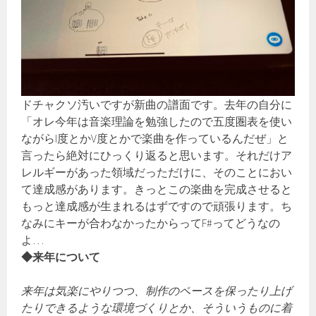
ドチャクソ汚いですが新曲の譜面です。去年の自分に
「オレ今年は音楽理論を勉強したので五度圏表を使い
ながらI度とかV度とかで楽曲を作っているんだぜ」と
言ったら絶対にひっくり返ると思います。それだけア
レルギーがあった領域だっただけに、そのことにおい
て達成感があります。きっとこの楽曲を完成させると
もっと達成感が生まれるはずですので頑張ります。ち
なみにキーが合わなかったからってF#ってどうなの
よ…
◆来年について
来年は気楽にやりつつ、制作のペースを保ったり上げ
たりできるような環境づくりとか、そういうものに着