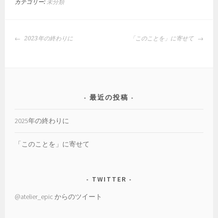
カテゴリー:
未分類
投
2023年の終わりに
「このことを」に寄せて
稿
ナ
ビ
ゲ
ー
最近の投稿
シ
ョ
2025年の終わりに
ン
「このことを」に寄せて
TWITTER
@atelier_epic からのツイート