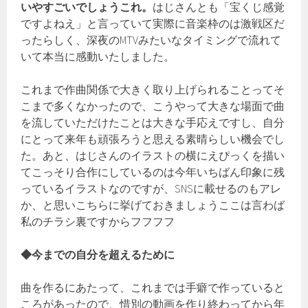
いやすごいでしょうこれ。
はじさんとも「宝くじ感覚
ですよねえ」と言っていて実際に音楽枠のは激戦区だ
ったらしく、深夜のMTVみたいなタイミングで流れて
いて本当に感動いたしました。
これまで作曲関係で大きく取り上げられることってそ
こまで多くなかったので、こうやって大きな場面で曲
を流していただけたことは大きな手応えですし、自分
にとって来年も頑張ろうと思える素晴らしい機会でし
た。あと、はじさんのイラストの横にえぴっくを描い
てこっそり合作にしているのは今年いちばん印象に残
っているイラストなのですが、SNSに載せるのもアレ
か、と思いこちらに挙げておきましょうここは言わば
私のチラシ裏ですからフフフフ
◆今までの自分を超えるために
曲を作るにあたって、これまでは手癖で作っていると
ころがあったので、惜別の動画を作り終わってから年