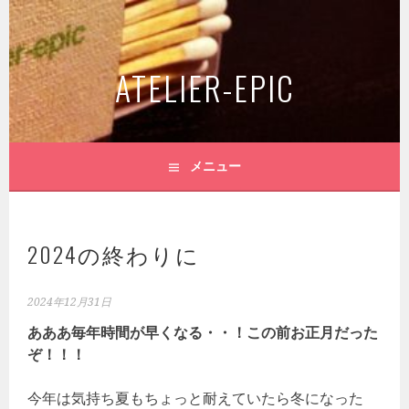
コ
ン
テ
ATELIER-EPIC
ン
ツ
へ
ス
キ
メニュー
ッ
プ
2024の終わりに
2024年12月31日
あああ毎年時間が早くなる・・！この前お正月だった
ぞ！！！
今年は気持ち夏もちょっと耐えていたら冬になった